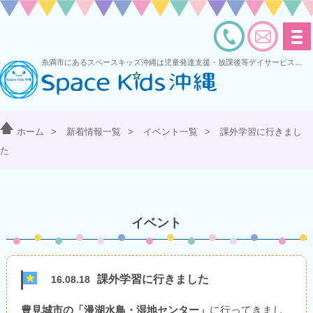
糸満市にあるスペースキッズ沖縄は児童発達支援・放課後等デイサービスを運営する多機能型事業所です
ホーム
>
新着情報一覧
>
イベント一覧
>
課外学習に行きまし
た
イベント
課外学習に行きました
16.08.18
豊見城市の「漫湖水鳥・湿地センター」
に行ってきまし