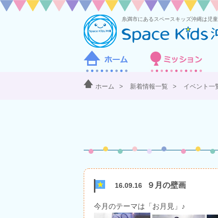
ホーム
>
新着情報一覧
>
イベント一
９月の壁画
16.09.16
今月のテーマは「お月見」♪