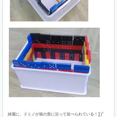
綺麗に、ドミノが箱の形に沿って並べられている！∑(ﾟ